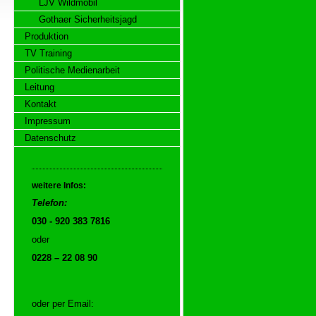
LJV Wildmobil
Gothaer Sicherheitsjagd
Produktion
TV Training
Politische Medienarbeit
Leitung
Kontakt
Impressum
Datenschutz
weitere Infos:
Telefon:
030 - 920 383 7816
oder
0228 – 22 08 90
oder per Email: