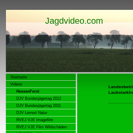
Jagdvideo.com
Startseite
Videos
Landesbetri
HessenForst
Laubstarkho
DJV Bundesjägertag 2012
DJV Bundesjägertag 2011
DJV Lernort Natur
RVEJ VJE Imagefilm
RVEJ VJE Film Wildschäden