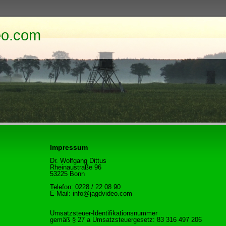
eo.com
Impressum
Dr. Wolfgang Dittus
Rheinaustraße 96
53225 Bonn
Telefon: 0228 / 22 08 90
E-Mail: info@jagdvideo.com
Umsatzsteuer-Identifikationsnummer
gemäß § 27 a Umsatzsteuergesetz: 83 316 497 206