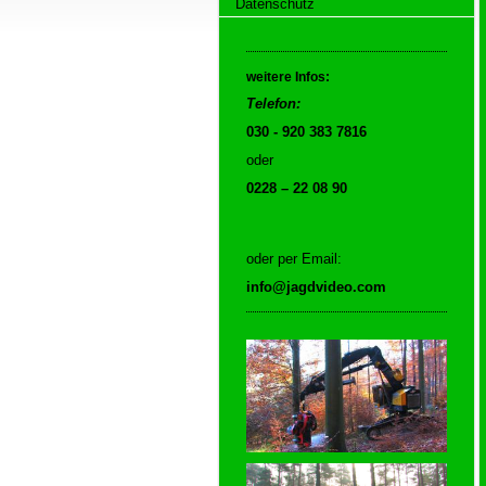
Datenschutz
weitere Infos:
Telefon:
030 - 920 383 7816
oder
0228 – 22 08 90
oder per Email:
info@jagdvideo.com